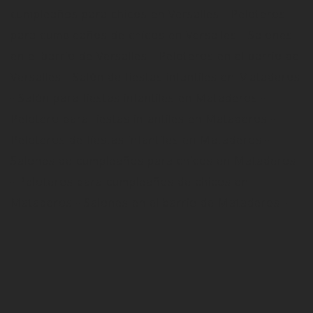
cumpleaños para chicos en Versalles - Peloteros
para cumpleaños de chicos en Versalles - Salones
en el barrio de Versalles - Peloteros en el barrio de
Versalles - Salón de fiestas infantiles en Mataderos
- Salón para fiestas infantiles en Mataderos -
Pelotero para fiestas infantiles en Mataderos -
Peloteros de fiestas infantiles en Mataderos -
Salones de cumpleaños para chicos en Mataderos
- Peloteros para cumpleaños de chicos en
Mataderos - Salones en el barrio de Mataderos -